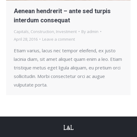
Aenean hendrerit – ante sed turpis
interdum consequat
Capitals
,
Construction
,
Investment
By
admin
April 28, 2016
Leave a comment
Etiam varius, lacus nec tempor eleifend, ex justo
lacinia diam, sit amet aliquet quam enim a leo. Etiam
tristique metus eget ligula aliquam, eu pretium orci
sollicitudin. Morbi consectetur orci ac augue
vulputate porta.