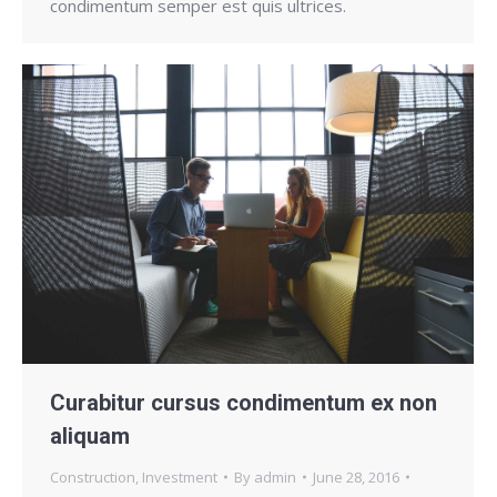
condimentum semper est quis ultrices.
Curabitur cursus condimentum ex non
aliquam
Construction
,
Investment
By
admin
June 28, 2016