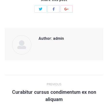
Share
Share
Share
with
with
with
Twitter
Facebook
Google+
Author:
admin
Post
PREVIOUS
navigation
Curabitur cursus condimentum ex non
Previous
aliquam
post: