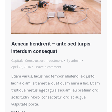
Aenean hendrerit – ante sed turpis
interdum consequat
Capitals
,
Construction
,
Investment
By
admin
April 28, 2016
Leave a comment
Etiam varius, lacus nec tempor eleifend, ex justo
lacinia diam, sit amet aliquet quam enim a leo. Etiam
tristique metus eget ligula aliquam, eu pretium orci
sollicitudin. Morbi consectetur orci ac augue
vulputate porta.
Details