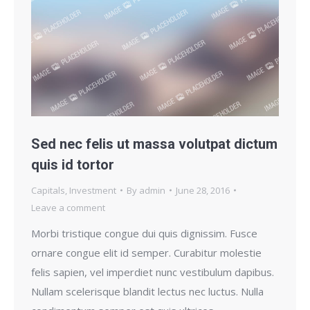
Sed nec felis ut massa volutpat dictum
quis id tortor
Capitals
,
Investment
By
admin
June 28, 2016
Leave a comment
Morbi tristique congue dui quis dignissim. Fusce
ornare congue elit id semper. Curabitur molestie
felis sapien, vel imperdiet nunc vestibulum dapibus.
Nullam scelerisque blandit lectus nec luctus. Nulla