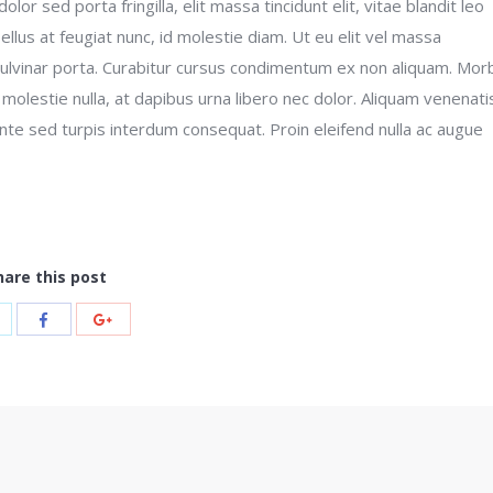
r sed porta fringilla, elit massa tincidunt elit, vitae blandit leo
asellus at feugiat nunc, id molestie diam. Ut eu elit vel massa
ulvinar porta. Curabitur cursus condimentum ex non aliquam. Morb
molestie nulla, at dapibus urna libero nec dolor. Aliquam venenati
nte sed turpis interdum consequat. Proin eleifend nulla ac augue
hare this post
hare
Share
Share
ith
with
with
witter
Facebook
Google+