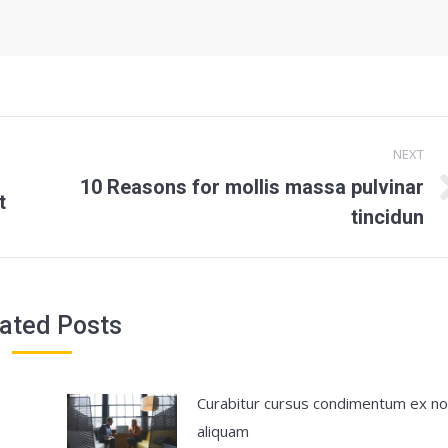
NEXT
10 Reasons for mollis massa pulvinar
t
Next
tincidun
post:
ated Posts
Curabitur cursus condimentum ex n
aliquam