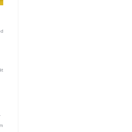
ed
e
it
.
um