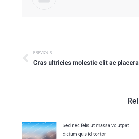
Post
PREVIOUS
navigation
Cras ultricies molestie elit ac placera
Previous
post:
Rel
Sed nec felis ut massa volutpat
dictum quis id tortor