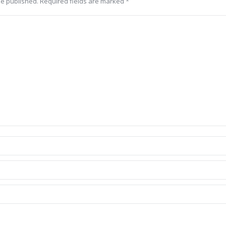
 be published. Required fields are marked
*