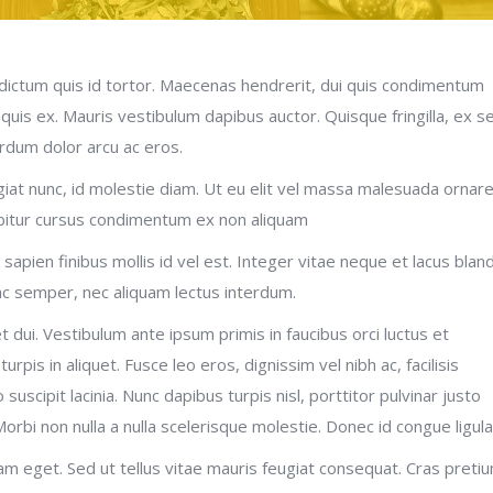
 dictum quis id tortor. Maecenas hendrerit, dui quis condimentum
 quis ex. Mauris vestibulum dapibus auctor. Quisque fringilla, ex s
erdum dolor arcu ac eros.
eugiat nunc, id molestie diam. Ut eu elit vel massa malesuada ornar
abitur cursus condimentum ex non aliquam
apien finibus mollis id vel est. Integer vitae neque et lacus bland
c semper, nec aliquam lectus interdum.
et dui. Vestibulum ante ipsum primis in faucibus orci luctus et
urpis in aliquet. Fusce leo eros, dignissim vel nibh ac, facilisis
 suscipit lacinia. Nunc dapibus turpis nisl, porttitor pulvinar justo
Morbi non nulla a nulla scelerisque molestie. Donec id congue ligula
am eget. Sed ut tellus vitae mauris feugiat consequat. Cras preti